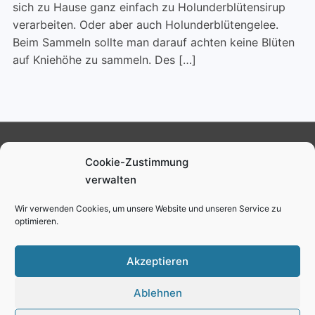
sich zu Hause ganz einfach zu Holunderblütensirup
verarbeiten. Oder aber auch Holunderblütengelee.
Beim Sammeln sollte man darauf achten keine Blüten
auf Kniehöhe zu sammeln. Des […]
Ruben Schmalenberg
Cookie-Zustimmung
verwalten
Impressum
Datenschutz
Cookie-Richtlinie (EU)
Wir verwenden Cookies, um unsere Website und unseren Service zu
optimieren.
youtube
instagram
facebook
twitter
Akzeptieren
Ablehnen
Copyright © 2026 Ruben Schmalenberg
—
Gourmand