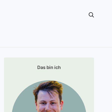

Das bin ich