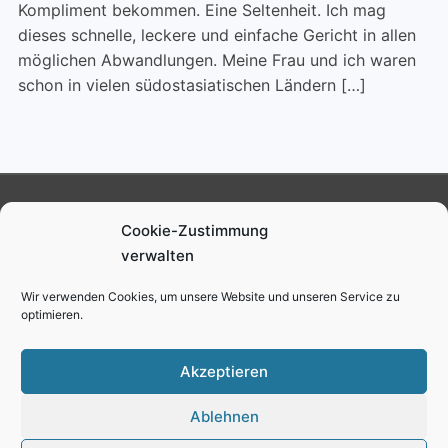
Kompliment bekommen. Eine Seltenheit. Ich mag
dieses schnelle, leckere und einfache Gericht in allen
möglichen Abwandlungen. Meine Frau und ich waren
schon in vielen südostasiatischen Ländern […]
Ruben Schmalenberg
Cookie-Zustimmung
verwalten
Impressum
Datenschutz
Cookie-Richtlinie (EU)
Wir verwenden Cookies, um unsere Website und unseren Service zu
optimieren.
youtube
instagram
facebook
twitter
Akzeptieren
Ablehnen
Copyright © 2026 Ruben Schmalenberg
—
Gourmand