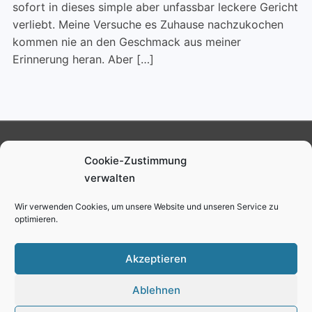
sofort in dieses simple aber unfassbar leckere Gericht
verliebt. Meine Versuche es Zuhause nachzukochen
kommen nie an den Geschmack aus meiner
Erinnerung heran. Aber […]
Ruben Schmalenberg
Cookie-Zustimmung
verwalten
Impressum
Datenschutz
Cookie-Richtlinie (EU)
Wir verwenden Cookies, um unsere Website und unseren Service zu
optimieren.
youtube
instagram
facebook
twitter
Akzeptieren
Ablehnen
Copyright © 2026 Ruben Schmalenberg
—
Gourmand