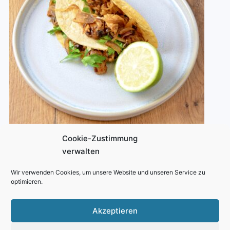
Cookie-Zustimmung
verwalten
Wir verwenden Cookies, um unsere Website und unseren Service zu
optimieren.
Snack
,
Vegetarisch
16/09/2021
Vegane gezupfte Pilz Tacos
Akzeptieren
Cooks in
20
Difficulty
Medium