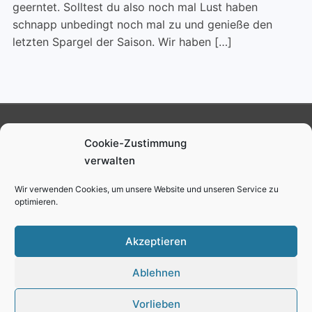
geerntet. Solltest du also noch mal Lust haben
schnapp unbedingt noch mal zu und genieße den
letzten Spargel der Saison. Wir haben […]
Ruben Schmalenberg
Cookie-Zustimmung
verwalten
Impressum
Datenschutz
Cookie-Richtlinie (EU)
Wir verwenden Cookies, um unsere Website und unseren Service zu
optimieren.
youtube
instagram
facebook
twitter
Akzeptieren
Ablehnen
Copyright © 2026 Ruben Schmalenberg
—
Gourmand
Theme
by
WPZOOM
Vorlieben