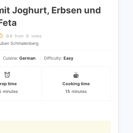
mit Joghurt, Erbsen und
Feta
0.0
from
0
votes
Ruben Schmalenberg
Cuisine:
German
Difficulty:
Easy
rep time
Cooking time
5
minutes
15
minutes