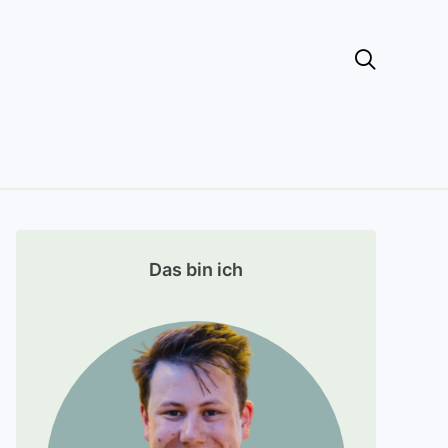

Das bin ich