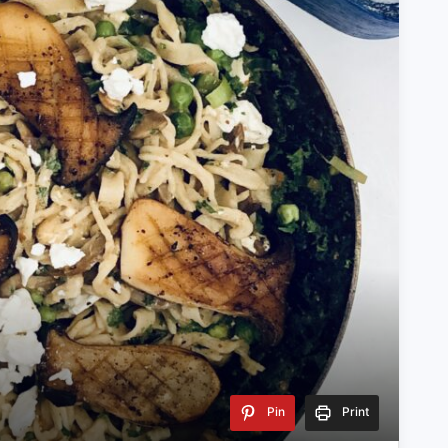
Pin
Print